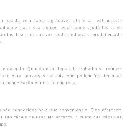
a bebida com sabor agradável; ele é um estimulante
ualidade para sua equipe, você pode ajudá-los a se
refas. Isso, por sua vez, pode melhorar a produtividade
o.
uebra-gelo. Quando os colegas de trabalho se reúnem
dade para conversas casuais, que podem fortalecer as
r a comunicação dentro da empresa.
 são conhecidas pela sua conveniência. Elas oferecem
 são fáceis de usar. No entanto, o custo das cápsulas
mpo.