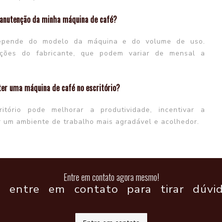
manutenção da minha máquina de café?
epende do modelo da máquina e do volume de uso.
ções do fabricante, que podem variar de mensal a
 ter uma máquina de café no escritório?
ório pode melhorar a produtividade, incentivar a
r um ambiente de trabalho mais agradável e acolhedor.
Entre em contato agora mesmo!
 entre em contato para tirar dúvid