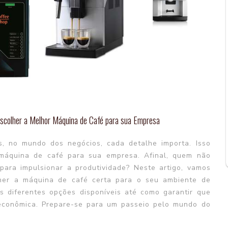
scolher a Melhor Máquina de Café para sua Empresa
, no mundo dos negócios, cada detalhe importa. Isso
máquina de café para sua empresa. Afinal, quem não
para impulsionar a produtividade? Neste artigo, vamos
lher a máquina de café certa para o seu ambiente de
s diferentes opções disponíveis até como garantir que
 econômica. Prepare-se para um passeio pelo mundo do