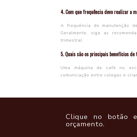
4. Com que frequência devo realizar a 
A frequência de manutenção d
Geralmente, siga as recomenda
trimestral.
5. Quais são os principais benefícios de
Uma máquina de café no escrit
comunicação entre colegas e cria
Clique no botão e
orçamento.