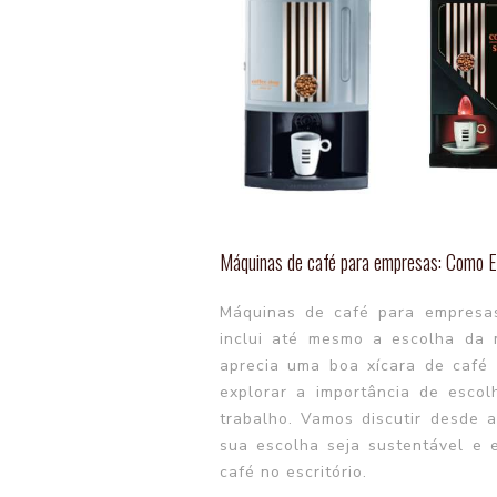
Máquinas de café para empresas: Como E
Máquinas de café para empresas
inclui até mesmo a escolha da 
aprecia uma boa xícara de café 
explorar a importância de esco
trabalho. Vamos discutir desde a
sua escolha seja sustentável e
café no escritório.