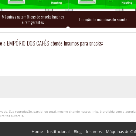
Máquinas automáticas de snacks lanches
Locação de máquinas de snacks
e refrigerantes
 onde a EMPÓRIO DOS CAFÉS atende Insumos para snacks:
vado. Sua reprodução, parcial ou total, mesmo citando nossos links, é proibida sem a autoriz
direitos autorais
.
Home
Institucional
Blog
Insumos
Máquinas de Ca