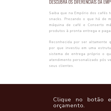
DESCUBRA OS DIFERENCIAIS DA EMP
Saiba que na Empório dos cafés t
snacks. Prezando o que há de m
máquina de café e Conserto má
produtos à pronta entrega e paga
Reconhecida por ser altamente q
por que investiu em uma estrut
sistema de entrega próprio o qu
atendimento personalizado pós ve
seus clientes.
Clique no botão e
orçamento.