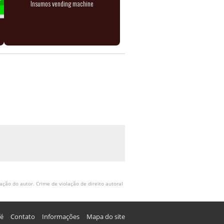
Insumos vending machine
ação do autor. Crime de violação de direito autoral
fé
Contato
Informações
Mapa do site