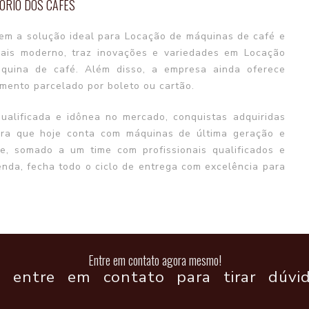
ÓRIO DOS CAFÉS
em a solução ideal para Locação de máquinas de café e
ais moderno, traz inovações e variedades em Locação
quina de café. Além disso, a empresa ainda oferece
mento parcelado por boleto ou cartão.
ualificada e idônea no mercado, conquistas adquiridas
ura que hoje conta com máquinas de última geração e
e, somado a um time com profissionais qualificados e
nda, fecha todo o ciclo de entrega com excelência para
Entre em contato agora mesmo!
 entre em contato para tirar dúvid