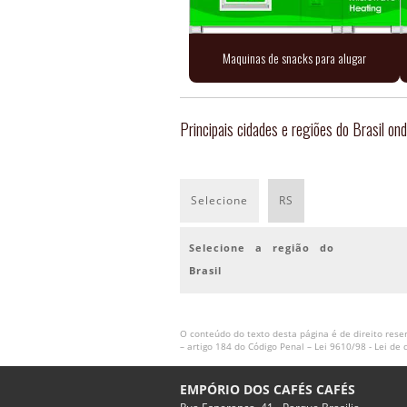
Maquinas de snacks para alugar
Principais cidades e regiões do Brasil
Selecione
RS
Selecione a região do
Brasil
O conteúdo do texto desta página é de direito reser
– artigo 184 do Código Penal –
Lei 9610/98 - Lei de 
EMPÓRIO DOS CAFÉS CAFÉS