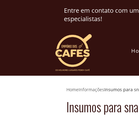
Entre em contato com um
especialistas!
H
Home
Informações
Insumos para sn
Insumos para sn