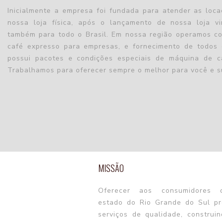
Inicialmente a empresa foi fundada para atender as loc
nossa loja física, após o lançamento de nossa loja vi
também para todo o Brasil. Em nossa região operamos c
café expresso para empresas, e fornecimento de todos
possui pacotes e condições especiais de máquina de c
Trabalhamos para oferecer sempre o melhor para você e 
MISSÃO
Oferecer aos consumidores 
estado do Rio Grande do Sul pr
serviços de qualidade, construi