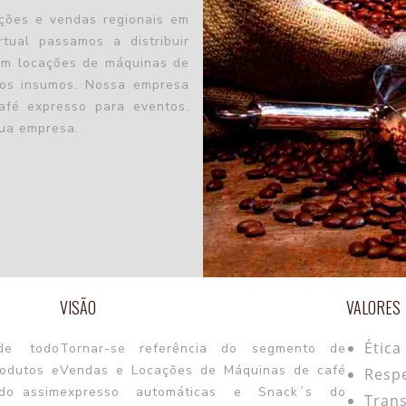
ações e vendas regionais em
rtual passamos a distribuir
om locações de máquinas de
 os insumos. Nossa empresa
afé expresso para eventos.
sua empresa.
VISÃO
VALORES
Ética
de todo
Tornar-se referência do segmento de
odutos e
Vendas e Locações de Máquinas de café
Resp
ndo assim
expresso automáticas e Snack´s do
Tran