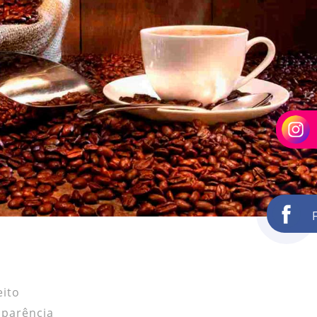
eito
sparência