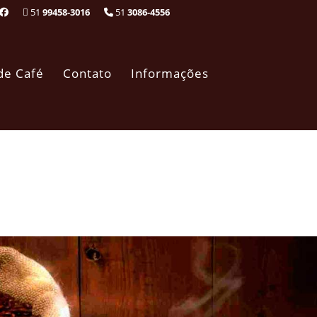
51
99458-3016
51
3086-4556
de Café
Contato
Informações